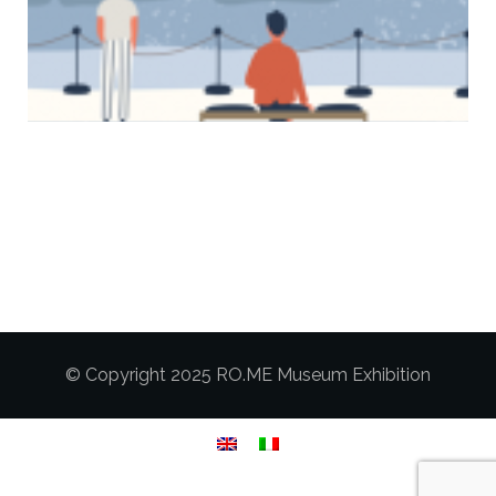
© Copyright 2025 RO.ME Museum Exhibition