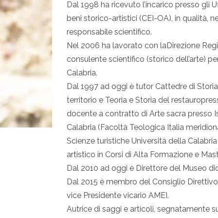
Dal 1998 ha ricevuto l’incarico presso gli U
beni storico-artistici (CEI-OA), in qualità, n
responsabile scientifico.
Nel 2006 ha lavorato con laDirezione Region
consulente scientifico (storico dell’arte) 
Calabria.
Dal 1997 ad oggi è tutor Cattedre di Storia d
territorio e Teoria e Storia del restauropre
docente a contratto di Arte sacra presso I
Calabria (Facoltà Teologica Italia meridio
Scienze turistiche Università della Calabria
artistico in Corsi di Alta Formazione e Maste
Dal 2010 ad oggi è Direttore del Museo di
Dal 2015 è membro del Consiglio Direttivo 
vice Presidente vicario AMEI.
Autrice di saggi e articoli, segnatamente su