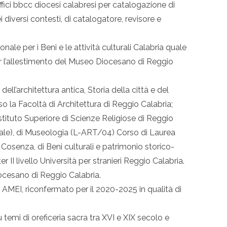
ffici bbcc diocesi calabresi per catalogazione di
ei diversi contesti, di catalogatore, revisore e
ale per i Beni e le attività culturali Calabria quale
per l’allestimento del Museo Diocesano di Reggio
ell’architettura antica, Storia della città e del
sso la Facoltà di Architettura di Reggio Calabria;
stituto Superiore di Scienze Religiose di Reggio
nale), di Museologia (L-ART/04) Corso di Laurea
 Cosenza, di Beni culturali e patrimonio storico-
r II livello Università per stranieri Reggio Calabria.
ocesano di Reggio Calabria.
AMEI, riconfermato per il 2020-2025 in qualità di
 temi di oreficeria sacra tra XVI e XIX secolo e