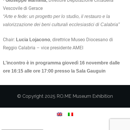
•
Direttore Deputazione Cittadella
Giuseppe Mantella,
Vescovile di Gerace
“Arte e fede: un progetto per lo studio, il restauro e la
valorizzazione dei beni culturali ecclesiastici di Calabria”
Chair:
, direttrice Museo Diocesano di
Lucia Lojacono
Reggio Calabria – vice presidente AMEI
L’incontro è in programma giovedì 16 novembre dalle
ore 16:15 alle ore 17:00 presso la Sala Gauguin
© Copyright 2025 RO.ME Museum Exhibition