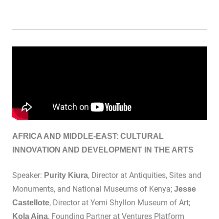
AFRICA AND MIDDLE-EAST: CULTURAL
INNOVATION AND DEVELOPMENT IN THE ARTS
Speaker:
, Director at Antiquities, Sites and
Purity Kiura
Monuments, and National Museums of Kenya;
Jesse
, Director at Yemi Shyllon Museum of Art;
Castellote
, Founding Partner at Ventures Platform
Kola Aina