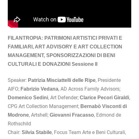
FILANTROPIA: PATRIMONI ARTISTICI PRIVATI E
FAMILIARI, ART ADVISORY E ART COLLECTION
MANAGEMENT, SPONSORIZZAZIONI DI BENI
CULTURALI E DONAZIONI Sessione II
Speaker:
, Presidente
Patrizia Misciattelli delle Ripe
AIFO;
, AD Across Family Advisors;
Fabrizio Vedana
, Art Defender;
,
Domenico Sedini
Clarice Pecori Giraldi
CPG Art Collection Management;
Bernabò Visconti di
, Artshell;
, Edmond de
Modrone
Giovanni Fracasso
Rothschild
Chair:
, Focus Team Arte e Beni Culturali,
Silvia Stabile