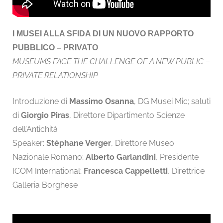
I MUSEI ALLA SFIDA DI UN NUOVO RAPPORTO
PUBBLICO – PRIVATO
MUSEUMS FACE THE CHALLENGE OF A NEW PUBLIC –
PRIVATE RELATIONSHIP
Introduzione di
Massimo Osanna
, DG Musei Mic; saluti
di
Giorgio Piras
, Direttore Dipartimento Scienze
dell’Antichità
Speaker:
Stéphane Verger
, Direttore Museo
Nazionale Romano;
Alberto Garlandini
, Presidente
ICOM International;
Francesca Cappelletti
, Direttrice
Galleria Borghese