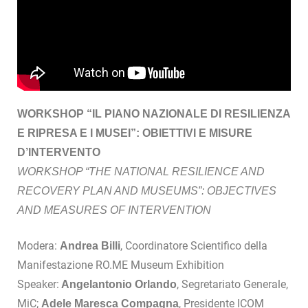
WORKSHOP “IL PIANO NAZIONALE DI RESILIENZA
E RIPRESA E I MUSEI”: OBIETTIVI E MISURE
D’INTERVENTO
WORKSHOP “THE NATIONAL RESILIENCE AND
RECOVERY PLAN AND MUSEUMS”: OBJECTIVES
AND MEASURES OF INTERVENTION
Modera:
, Coordinatore Scientifico della
Andrea Billi
Manifestazione RO.ME Museum Exhibition
Speaker:
, Segretariato Generale,
Angelantonio Orlando
MiC;
, Presidente ICOM
Adele Maresca Compagna