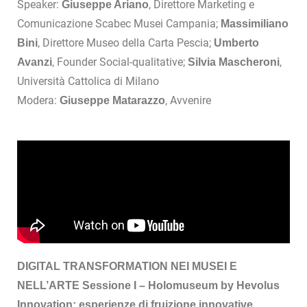
Speaker:
, Direttore Marketing e
Giuseppe Ariano
Comunicazione Scabec Musei Campania;
Massimiliano
, Direttore Museo della Carta Pescia;
Bini
Umberto
, Founder Social-qualitative;
,
Avanzi
Silvia Mascheroni
Università Cattolica di Milano
Modera:
, Avvenire
Giuseppe Matarazzo
DIGITAL TRANSFORMATION NEI MUSEI E
NELL’ARTE
Sessione I – Holomuseum by Hevolus
Innovation: esperienze di fruizione innovative