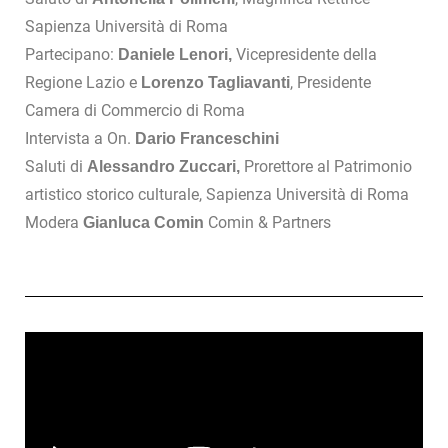
Sapienza Università di Roma
Partecipano:
Vicepresidente della
Daniele Lenori,
Regione Lazio e
, Presidente
Lorenzo Tagliavanti
Camera di Commercio di Roma
Intervista a On.
Dario Franceschini
Saluti di
Prorettore al Patrimonio
Alessandro Zuccari,
artistico storico culturale, Sapienza Università di Roma
Modera
Comin & Partners
Gianluca Comin