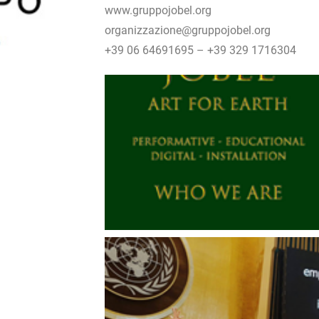
www.gruppojobel.org
organizzazione@gruppojobel.org
+39 06 64691695 – +39 329 1716304