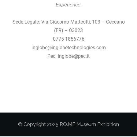
Experience.
Sede Legale: Via Giacomo Matteotti, 103 – Ceccano
(FR) – 03023
0775 1856776
inglobe@inglobetechnologies.com
Pec: inglobe@pec.it
© Copyright 2025 RO.ME Museum Exhibition