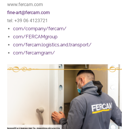
www.fercam.com
fine-art@fercam.com
tel: +39 06 4123721
com/company/fercam/
com/FERCAMgroup
com/fercam.logistics.and.transport/
com/fercamgram/