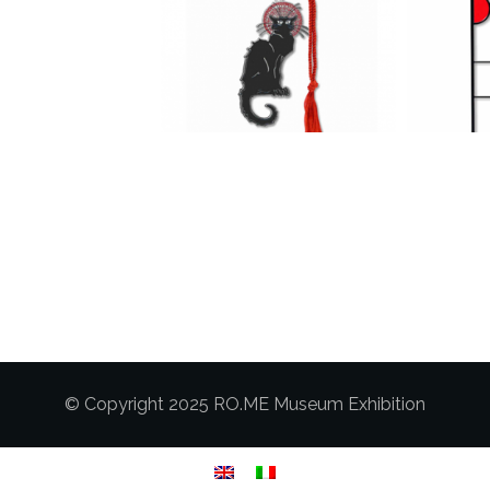
© Copyright 2025 RO.ME Museum Exhibition