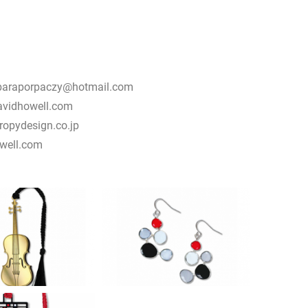
rbaraporpaczy@hotmail.com
avidhowell.com
ropydesign.co.jp
owell.com