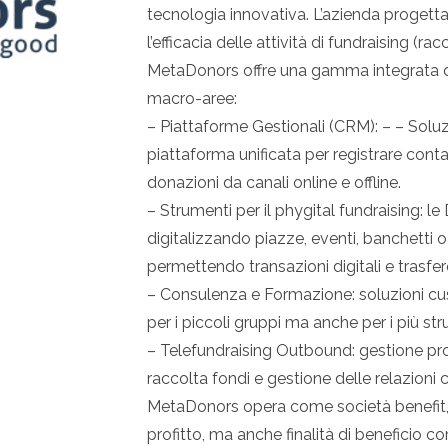
tecnologia innovativa. L’azienda progetta 
l’efficacia delle attività di fundraising (ra
MetaDonors offre una gamma integrata di 
macro-aree:
– Piattaforme Gestionali (CRM): – – Soluzi
piattaforma unificata per registrare contat
donazioni da canali online e offline.
– Strumenti per il phygital fundraising: le
digitalizzando piazze, eventi, banchetti o
permettendo transazioni digitali e trasfe
– Consulenza e Formazione: soluzioni cus
per i piccoli gruppi ma anche per i più stru
– Telefundraising Outbound: gestione prof
raccolta fondi e gestione delle relazioni 
MetaDonors opera come società benefit, il
profitto, ma anche finalità di beneficio co