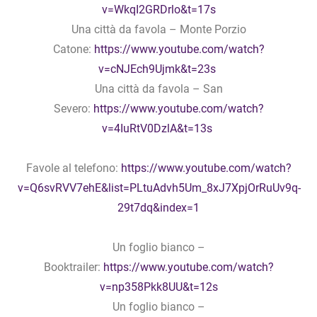
v=WkqI2GRDrlo&t=17s
Una città da favola – Monte Porzio
Catone:
https://www.youtube.com/watch?
v=cNJEch9Ujmk&t=23s
Una città da favola – San
Severo:
https://www.youtube.com/watch?
v=4IuRtV0DzlA&t=13s
Favole al telefono:
https://www.youtube.com/watch?
v=Q6svRVV7ehE&list=PLtuAdvh5Um_8xJ7XpjOrRuUv9q-
29t7dq&index=1
Un foglio bianco –
Booktrailer:
https://www.youtube.com/watch?
v=np358Pkk8UU&t=12s
Un foglio bianco –