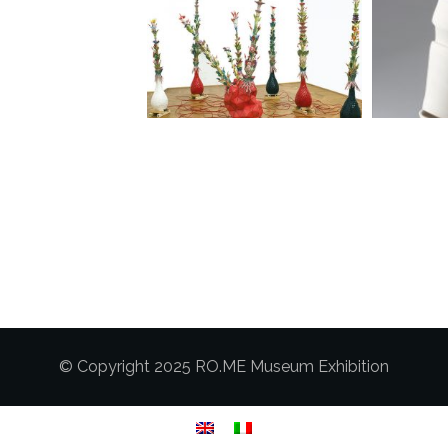
© Copyright 2025 RO.ME Museum Exhibition