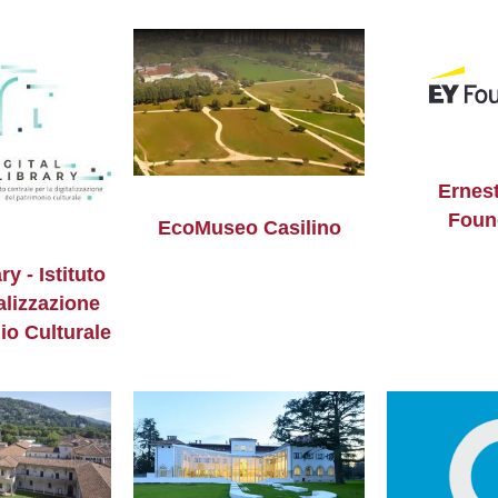
Ernes
Foun
EcoMuseo Casilino
ry - Istituto
talizzazione
io Culturale