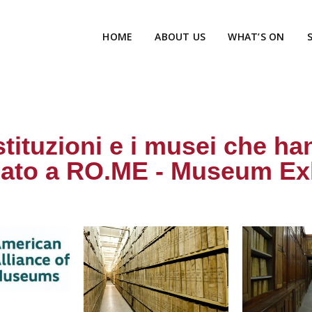
HOME
ABOUT US
WHAT’S ON
istituzioni e i musei che ha
pato a RO.ME - Museum Exh