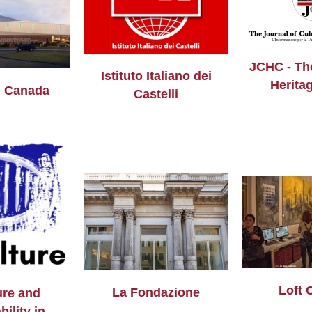
JCHC - The
Istituto Italiano dei
Herita
m Canada
Castelli
Loft 
La Fondazione
ure and
bility in