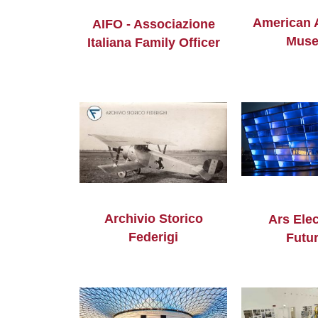
American A
AIFO - Associazione
Mus
Italiana Family Officer
Archivio Storico
Ars Ele
Federigi
Futu