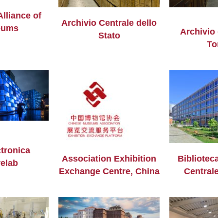
lliance of
Archivio Centrale dello
eums
Archivio 
Stato
To
ctronica
Association Exhibition
Bibliotec
relab
Exchange Centre, China
Central