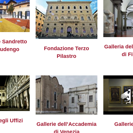
 Sandretto
Galleria de
Fondazione Terzo
audengo
di F
Pilastro
gli Uffizi
Gallerie dell’Accademia
Galleri
di Venezia