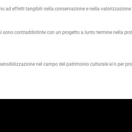
o ad effetti tangibili nella conservazione e nella valorizzazione
 sono contraddistinte con un progetto a lunto termine nella pro
lla sensibilizzazione nel campo del patrimonio culturale e/o per p