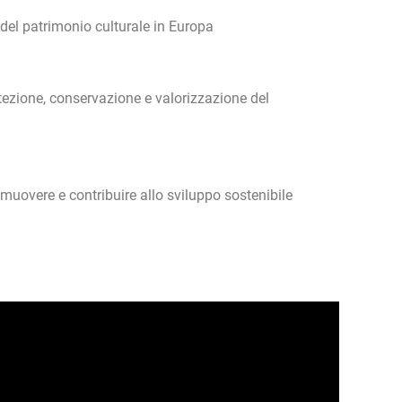
 del patrimonio culturale in Europa
tezione, conservazione e valorizzazione del
romuovere e contribuire allo sviluppo sostenibile