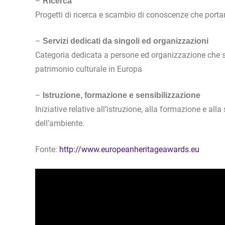
–
Ricerca
Progetti di ricerca e scambio di conoscenze che portan
–
Servizi dedicati da singoli ed organizzazioni
Categoria dedicata a persone ed organizzazione che si
patrimonio culturale in Europa
–
Istruzione, formazione e sensibilizzazione
Iniziative relative all’istruzione, alla formazione e a
dell’ambiente.
Fonte:
http://www.europeanheritageawards.eu