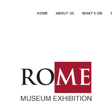
HOME
ABOUT US
WHAT’S ON