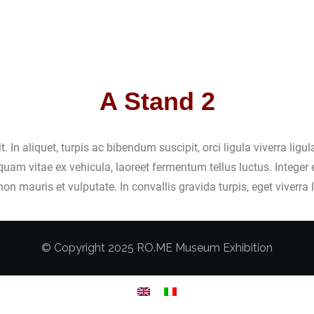
A Stand 2
. In aliquet, turpis ac bibendum suscipit, orci ligula viverra lig
uam vitae ex vehicula, laoreet fermentum tellus luctus. Integer 
 non mauris et vulputate. In convallis gravida turpis, eget viverr
© Copyright 2025 RO.ME Museum Exhibition