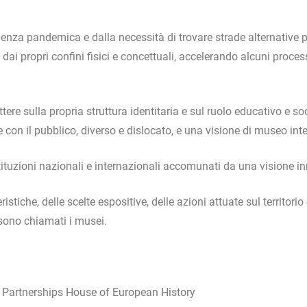
enza pandemica e dalla necessità di trovare strade alternative per 
 dai propri confini fisici e concettuali, accelerando alcuni proce
lettere sulla propria struttura identitaria e sul ruolo educativo e 
 con il pubblico, diverso e dislocato, e una visione di museo i
stituzioni nazionali e internazionali accomunati da una visione 
istiche, delle scelte espositive, delle azioni attuate sul territori
i sono chiamati i musei.
 Partnerships House of European History