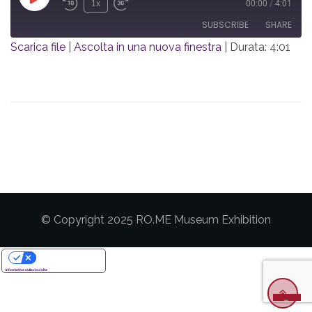
Play
1x
00:00
/
4:01
Rewind
Fast
Episode
SUBSCRIBE
SHARE
10
Forward
Seconds
30
Scarica file
|
Ascolta in una nuova finestra
|
Durata: 4:01
seconds
SHARE
RSS FEED
LINK
EMBED
© Copyright 2025 RO.ME Museum Exhibition
Le tue preferenze relative alla privacy
Informativa sulla raccolta